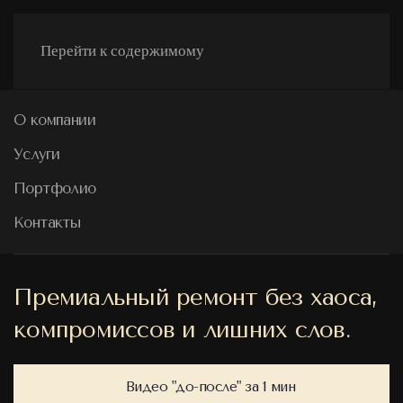
Перейти к содержимому
О компании
Услуги
Портфолио
Контакты
Премиальный ремонт без хаоса,
компромиссов и лишних слов.
Проект
Пр
"Контур"
"Пл
Видео "до-после" за 1 мин