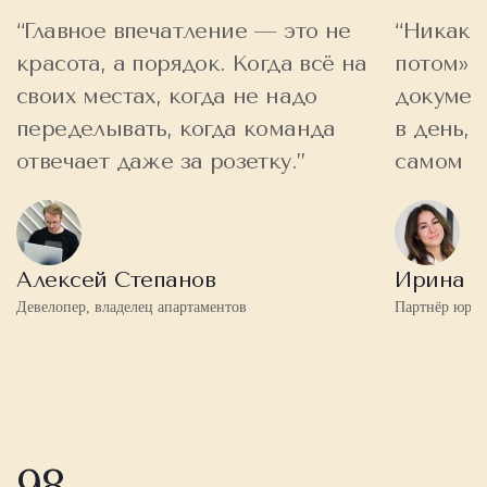
“Главное впечатление — это не
“Никакой
красота, а порядок. Когда всё на
потом». 
своих местах, когда не надо
докумен
переделывать, когда команда
в день, 
отвечает даже за розетку.”
самом н
Алексей Степанов
Ирина М
Девелопер, владелец апартаментов
Партнёр юри
98