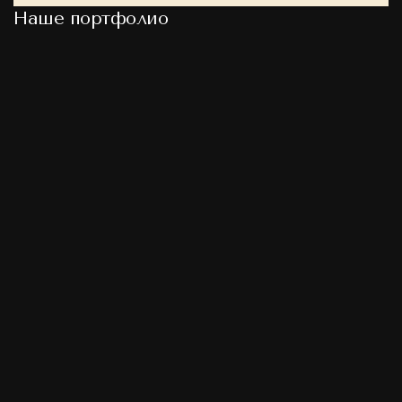
Наше портфолио
Посмотреть
Посмо
проект
проек